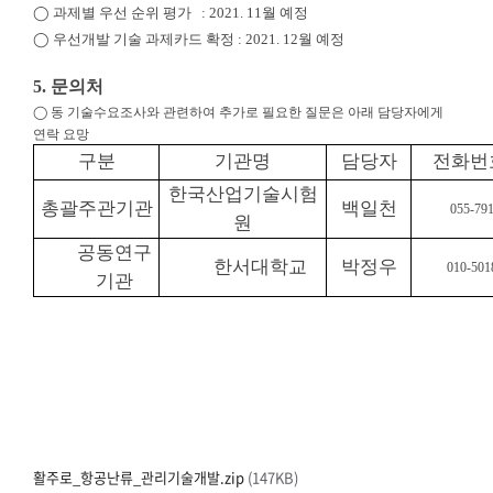
◯ 과제별 우선 순위 평가 : 2021. 11월 예정
◯ 우선개발 기술 과제카드 확정 : 2021. 12월 예정
5. 문의처
◯ 동 기술수요조사와 관련하여 추가로 필요한 질문은 아래 담당자에게
연락 요망
구분
기관명
담당자
전화번
한국산업기술시험
총괄주관기관
백일천
055-79
원
공동연구
한서대학교
박정우
010-501
기관
활주로_항공난류_관리기술개발.zip
(147KB)